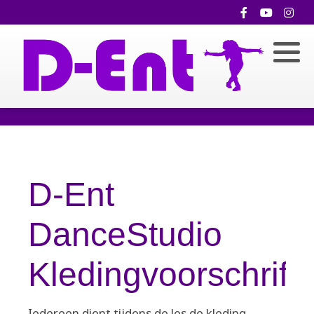
D-Ent
DanceStudio
Kledingvoorschrift
Iedereen dient tijdens de les de kleding